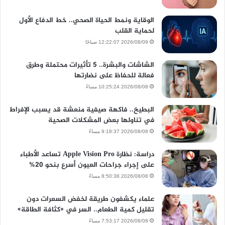
الوقاية ونمط الحياة الصحي.. خط الدفاع الأول
لحماية القلب
2026/08/09 12:22:07 صباحًا
الشاشات والبشرة.. 5 تأثيرات محتملة وطرق
فعالة للحفاظ على نضارتها
2026/08/08 10:25:24 مساءً
البطيخ.. فاكهة صيفية منعشة قد يسبب الإفراط
في تناولها بعض المشكلات الصحية
2026/08/08 9:18:37 مساءً
دراسة: نظارة Apple Vision Pro تساعد الأطباء
على إجراء جراحات العيون أسرع بنحو 20%
2026/08/08 8:50:38 مساءً
علماء يكشفون طريقة لخفض السعرات دون
تقليل كمية الطعام.. السر في «كثافة الطاقة»
2026/08/08 7:53:17 مساءً