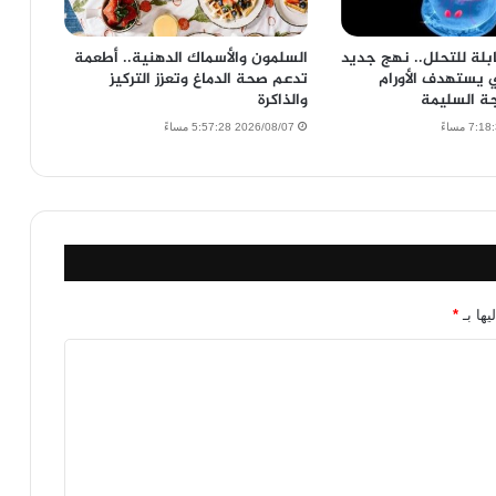
لة للتحلل.. نهج جديد
السلمون والأسماك الدهنية.. أطعمة
ي يستهدف الأورام
تدعم صحة الدماغ وتعزز التركيز
ة السليمة
والذاكرة
2026/08/07 5:57:28 مساءً
يها بـ
*