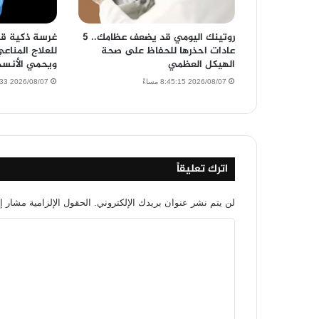
روتينك اليومي قد يضعف عظامك.. 5
غرسة ذكية قاب
عادات احذرها للحفاظ على صحة
للعلاج المناع
الهيكل العظمي
ويحمي الأنسج
2026/08/07 8:45:15 مساءً
2026/08/07 7:18:33 مساءً
اترك تعليقاً
لن يتم نشر عنوان بريدك الإلكتروني.
الحقول الإلزامية مشار إل
ا
ل
ت
ع
ل