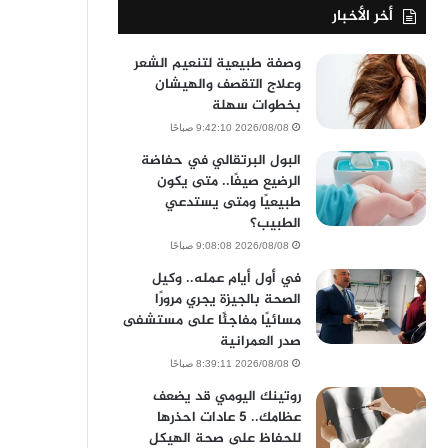
أخر الأخبار
وصفة طبيعية لتنعيم الشعر
وعلاج التقصف والهيشان
بخطوات سهلة
2026/08/08 9:42:10 صباحًا
البول البرتقالي في حفاضة
الرضيع صيفًا.. متى يكون
طبيعيًا ومتى يستدعي
الطبيب؟
2026/08/08 9:08:08 صباحًا
في أول أيام عمله.. وكيل
الصحة بالجيزة يجري مرورًا
مسائيًا مفاجئًا على مستشفى
صدر العمرانية
2026/08/08 8:39:11 صباحًا
روتينك اليومي قد يضعف
عظامك.. 5 عادات احذرها
للحفاظ على صحة الهيكل