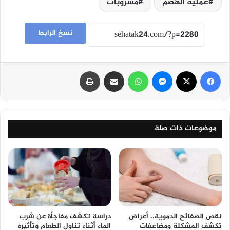
عملية الهضم
مشروبات
نسخ الرابط
فيسبوك
‫X
ماسنجر
واتساب
مشاركة عبر البريد
طباعة
موضوعات ذات صلة
نقص الصفائح الدموية.. أعراض
دراسة تكشف مفاجأة عن شرب
تكشف المشكلة ومضاعفات
الماء أثناء تناول الطعام وتأثيره