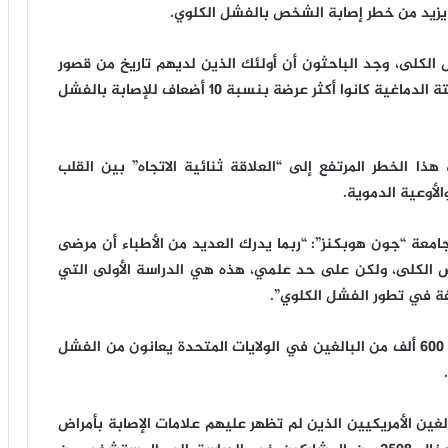
يزيد من خطر إصابة الشخص بالفشل الكلوي.
 الكلى، وجد الباحثون أن أولئك الذين لديهم تاريخ من قصور
القلب والرجفان الأذيني وأمراض القلب التاجية والسكتة الدماغية كانوا أكثر عرضة بنسبة 10 أضعاف للإصابة بالفشل
ا الخطر المرتفع إلى “العلاقة ثنائية الاتجاه” بين القلب
الأوعية الدموية.
امعة “جون هوبكنز”: “ربما يدرك العديد من الأطباء أن مرضى
اض الكلى، ولكن على حد علمي، هذه هي الدراسة الأولى التي
فة في تطور الفشل الكلوي”.
ووفقا للمعاهد الوطنية للصحة، تم تشخيص أكثر من 600 ألف من البالغين في الولايات المتحدة يعانون من الفشل
ن على فحص بيانات عن 9.047 من البالغين الأمريكيين الذين لم تظهر عليهم علامات الإصابة بأمراض