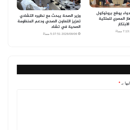
واء يوقع بروتوكول
وزير الصحة يبحث مع نظيره التشادي
از المصري للملكية
تعزيز التعاون الصحي ودعم المنظومة
لابتكار
الصحية في تشاد
2026/08/06 5:37:51 مساءً
يها بـ
*