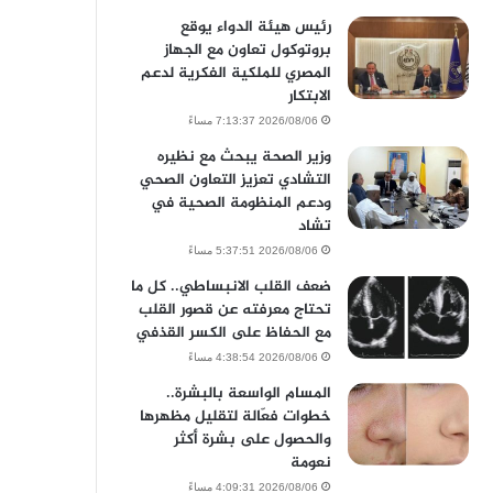
رئيس هيئة الدواء يوقع
بروتوكول تعاون مع الجهاز
المصري للملكية الفكرية لدعم
الابتكار
2026/08/06 7:13:37 مساءً
وزير الصحة يبحث مع نظيره
التشادي تعزيز التعاون الصحي
ودعم المنظومة الصحية في
تشاد
2026/08/06 5:37:51 مساءً
ضعف القلب الانبساطي.. كل ما
تحتاج معرفته عن قصور القلب
مع الحفاظ على الكسر القذفي
2026/08/06 4:38:54 مساءً
المسام الواسعة بالبشرة..
خطوات فعّالة لتقليل مظهرها
والحصول على بشرة أكثر
نعومة
2026/08/06 4:09:31 مساءً