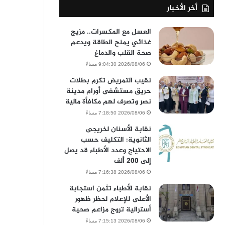
أخر الأخبار
العسل مع المكسرات.. مزيج
غذائي يمنح الطاقة ويدعم
صحة القلب والدماغ
2026/08/06 9:04:30 مساءً
نقيب التمريض تكرم بطلات
حريق مستشفى أورام مدينة
نصر وتصرف لهم مكافأة مالية
2026/08/06 7:18:50 مساءً
نقابة الأسنان لخريجى
الثانوية: التكليف حسب
الاحتياج وعدد الأطباء قد يصل
إلى 200 ألف
2026/08/06 7:16:38 مساءً
نقابة الأطباء تثمن استجابة
الأعلى للإعلام لحظر ظهور
أسترالية تروج مزاعم صحية
2026/08/06 7:15:13 مساءً