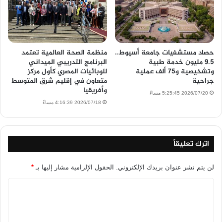
حصاد مستشفيات جامعة أسيوط..
منظمة الصحة العالمية تعتمد
9.5 مليون خدمة طبية
البرنامج التدريبي الميداني
وتشخيصية و75 ألف عملية
للوبائيات المصري كأول مركز
جراحية
متعاون في إقليم شرق المتوسط
وأفريقيا
2026/07/20 5:25:45 مساءً
2026/07/18 4:16:39 مساءً
اترك تعليقاً
لن يتم نشر عنوان بريدك الإلكتروني.
الحقول الإلزامية مشار إليها بـ
*
ا
ل
ت