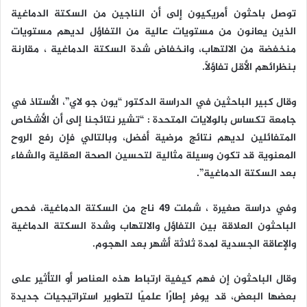
توصل باحثون أمريكيون إلى أن الناجين من السكتة الدماغية
الذين يعانون من مستويات عالية من التفاؤل لديهم مستويات
منخفضة من الالتهاب، وانخفاض شدة السكتة الدماغية ، مقارنة
بنظرائهم الأقل تفاؤلًا.
وقال كبير الباحثين في الدراسة الدكتور “يون جو لاي”، الأستاذ في
جامعة تكساس بالولايات المتحدة : “تشير نتائجنا إلى أن الأشخاص
المتفائلين لديهم نتائج مرضية أفضل، وبالتالي فإن رفع الروح
المعنوية قد تكون وسيلة مثالية لتحسين الصحة العقلية والشفاء
بعد السكتة الدماغية”.
وفي دراسة صغيرة ، شملت 49 ناج من السكتة الدماغية، فحص
الباحثون العلاقة بين التفاؤل والالتهاب وشدة السكتة الدماغية
والإعاقة الجسدية لمدة ثلاثة أشهر بعد الهجوم.
وقال الباحثون إن فهم كيفية ارتباط هذه العناصر أو التأثير على
بعضها البعض، قد يوفر إطارًا علميًا لتطوير استراتيجيات جديدة