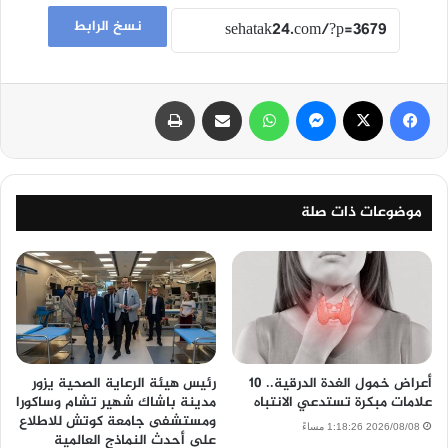
نسخ الرابط
فيسبوك
‫X
ماسنجر
واتساب
مشاركة عبر البريد
طباعة
موضوعات ذات صلة
أعراض خمول الغدة الدرقية.. 10
رئيس هيئة الرعاية الصحية يزور
علامات مبكرة تستدعي الانتباه
مدينة باشاك شهير تشام وساكورا
ومستشفى جامعة كوتش للاطلاع
2026/08/08 1:18:26 مساءً
على أحدث النماذج العالمية