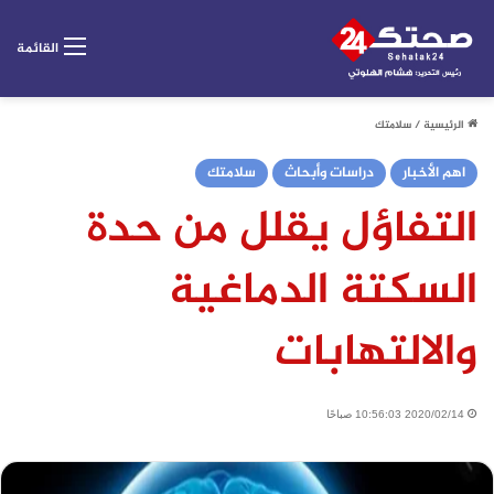
القائمة
الرئيسية
/
سلامتك
اهم الأخبار
دراسات وأبحاث
سلامتك
التفاؤل يقلل من حدة
السكتة الدماغية
والالتهابات
2020/02/14 10:56:03 صباحًا