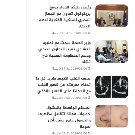
رئيس هيئة الدواء يوقع
بروتوكول تعاون مع الجهاز
المصري للملكية الفكرية لدعم
الابتكار
2026/08/06 7:13:37 مساءً
وزير الصحة يبحث مع نظيره
التشادي تعزيز التعاون الصحي
ودعم المنظومة الصحية في
تشاد
2026/08/06 5:37:51 مساءً
ضعف القلب الانبساطي.. كل ما
تحتاج معرفته عن قصور القلب
مع الحفاظ على الكسر القذفي
2026/08/06 4:38:54 مساءً
المسام الواسعة بالبشرة..
خطوات فعّالة لتقليل مظهرها
والحصول على بشرة أكثر
نعومة
2026/08/06 4:09:31 مساءً