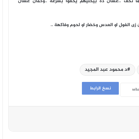
لما تخف ..عشان ده بيخليهم يخفوا بسرعة ..وكمان عشان
ين زى الفول او العدس وخضار او لحوم وفاكهة ..
د محمود عبد المجيد
نسخ الرابط