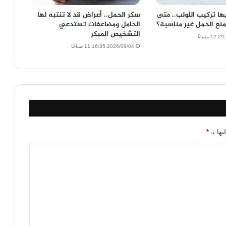
يها تركيب اللولب.. متى
سكر الحمل.. أعراض قد لا تنتبه لها
نع الحمل غير مناسبة؟
الحامل ومضاعفات تستدعي
التشخيص المبكر
2026/08/04 11:16:35 صباحًا
يها بـ
*