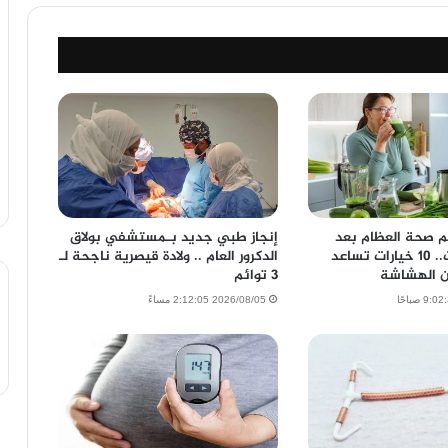
 صحة العظام بعد
إنجاز طبي جديد بـمستشفي بولاق
انقطاع الطمث.. 10 خيارات تساعد
الدكرور العام .. ولادة قيصرية ناجحة لـ
ن الهشاشة
3 توائم
2026/08/05 2:12:05 مساءً