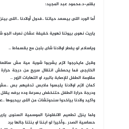
بقلم-د.محمود عبد المجيد:
أما الورد اللى بيسعد حياتنا ..فدول أولادنا ..اللى بين
ياريت نهوى بيوتنا تهوية خفيفة عشان نعرف الجو شكله
وياسلام لو يفطر اولادنا شاى بلبن مع بقسماط ..
وقبل مايخرجوا لازم يشربوا شوية مية مش ساقعة 
الخارجى فما يحصلش انتقال سريع من درجة حرارة ال
مقاومة الطفل للإصابة بالبرد او التهابات الزور ..
كمان لازم اولادنا يلبسوا ملابس تدفيهم بس ..مش ت
ودرجة حرارة الطفل حتنخفض بسرعة وده برضه يقلل م
واكيد ولادنا بياخدوا سندوتشات من اللى بيحبوها ..
ولما ينزل تطعيم الانفلونزا الموسمية السنوى يا
حساسية الصدر ..وأخيرا لو ابننا او بنتنا جالها برد