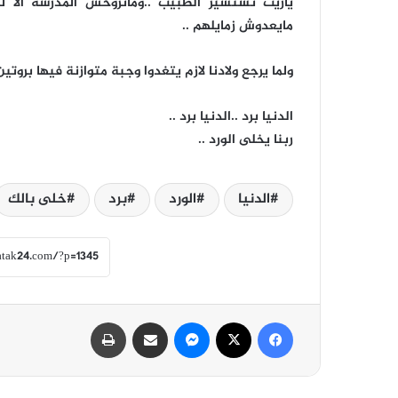
ياريت تستشير الطبيب ..وماتروحش المدرسة الا 
مايعدوش زمايلهم ..
ولما يرجع ولادنا لازم يتغدوا وجبة متوازنة فيها بروت
الدنيا برد ..الدنيا برد ..
ربنا يخلى الورد ..
الدنيا
الورد
برد
خلى بالك
فيسبوك
‫X
ماسنجر
مشاركة عبر البريد
طباعة