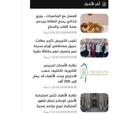
أخر الأخبار
العسل مع المكسرات.. مزيج
غذائي يمنح الطاقة ويدعم
صحة القلب والدماغ
2026/08/06 9:04:30 مساءً
نقيب التمريض تكرم بطلات
حريق مستشفى أورام مدينة
نصر وتصرف لهم مكافأة مالية
2026/08/06 7:18:50 مساءً
نقابة الأسنان لخريجى
الثانوية: التكليف حسب
الاحتياج وعدد الأطباء قد يصل
إلى 200 ألف
2026/08/06 7:16:38 مساءً
نقابة الأطباء تثمن استجابة
الأعلى للإعلام لحظر ظهور
أسترالية تروج مزاعم صحية
2026/08/06 7:15:13 مساءً