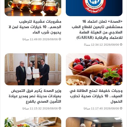
«الصحة» تعلن اعتماد 16
مشروبات عشبية لترطيب
مستشفى تابعين لقطاع الطب
الجسم.. 10 خيارات صحية لمن لا
العلاجي من الهيئة العامة
يحبون شرب الماء
للاعتماد والرقابة (GAHAR)
2026/08/06 11:49:00 صباحًا
2026/08/06 12:34:12 مساءً
وجبات خفيفة تمنح الطاقة في
وزير الصحة يُكرم فرق التمريض
الصيف.. 10 خيارات صحية تحارب
بعيادات مدينة نصر ومدير عيادة
الخمول
التأمين الصحي بالفرع
2026/08/06 11:17:40 صباحًا
2026/08/06 11:15:32 صباحًا