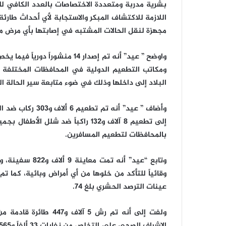
بشرية مدربة ومتعددة الاختصاصات بالعدد الكافي لل
اللازمة للاكتشاف المبكر والاستجابة لأي أحداث طارئ
مجهزة لنقل الحالات المشتبه في إصابتها بأي مرض 
واوضح ” عيد” أنه تم إصدار ١٤ م
البلاد إلى داخلها وذلك في ضوء متابعة سير الحالة ال
إلى تطعيم ٨ آلاف و١٣٢ راكباً ضد ش
بالمحافظات لتطعيم المسافرين.
عينات الترصد الحشري بلغ ٧٤.
ولفت إلى أنه تم رش ٥ آ
الإشراف الصحي على التخلص من نفايات ٣٣ ألفاً و٥٦٥ طائرة، و١٢ ألفاً و٤٤ سفينة.