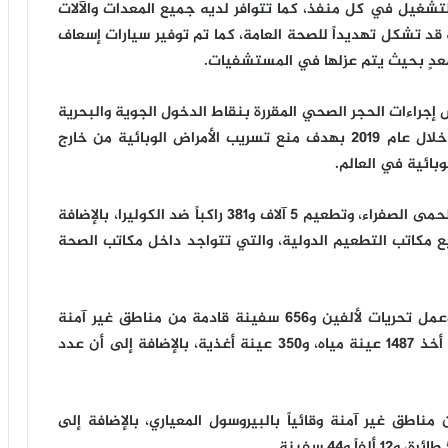
تشغيل في كل منفذ، كما تتوافر لديه جميع المعدات والآلات
ة قد تشكل تهديداً للصحة العامة، كما تم توفير سيارات إسعاف
معدٍ بحيث يتم عزلها في المستشفيات.
نشوراً دورياً فيما يخص إجراءات الحجر الصحي المقررة بنقاط الدخول الجوية والبحرية
ومكاتب التطعيم الدولية في المحافظات المختلفة خلال عام ٢٠١٩ بهدف منع تسريب الأمراض الوبائية من خارج
وبائية في العالم.
وأضاف ” عيد” أنه تم تطعيم ٦ ألاف و٣٠٣ ركاب ضد الحمى الصفراء، وتطعيم ٥ آلاف و٣٨١ راكباً ضد الكوليرا، بالإضافة
لل الأطفال بجميع مكاتب التطعيم الدولية، والتي تتواجد داخل مكاتب الصحة
وتابع “عيد” أنه تمت معاينة ٩ ألاف و٨٢٢ سفينة، وعمل تحريات لألفين و٦٥٦ سفينة قادمة من مناطق غير آمنة
وقائياً للتأكد من خلوها من أي أمراض وبائية، كما تم أخذ ١٤٨٧ عينة مياه، و٣٥٠ عينة أغذية، بالإضافة إلى أن عدد
لاف و٤٤٧ طائرة قادمة من مناطق غير آمنة وقائياً بالبيروسول المعياري، بالإضافة إلى