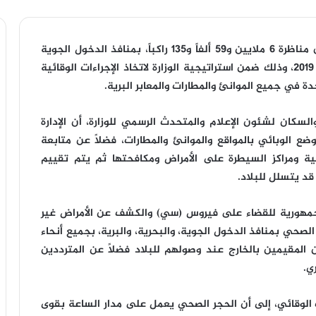
أعلنت الدكتورة هالة زايد، وزيرة الصحة والسكان، عن مناظرة 6 ملايين و59 ألفاً و135 راكباً، بمنافذ الدخول الجوية
والبحرية والبرية للدولة المصرية خلال العام الماضي 2019، وذلك ضمن استراتيجية الوزارة لاتخاذ الإجراءات الوقائية
جدة في جميع الموانئ والمطارات والمعابر البرية.
لسكان لشئون الإعلام والمتحدث الرسمي للوزارة، أن الإدارة
ع الوبائي بالمواقع والموانئ والمطارات، فضلاً عن متابعة
مية ومراكز السيطرة على الأمراض ومكافحتها ثم يتم تقييم
 قد يتسلل للبلاد.
لجمهورية للقضاء على فيروس (سي) والكشف عن الأمراض غير
للحجر الصحي بمنافذ الدخول الجوية، والبحرية، والبرية، بجميع أنحاء
 المقيمين بالخارج عند وصولهم للبلاد فضلاً عن المترددين
ي.
 الوقائي، إلى أن الحجر الصحي يعمل على مدار الساعة بقوى