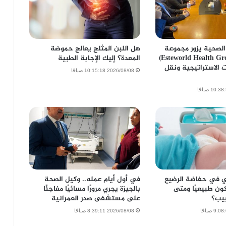
الصحية يزور مجموعة
هل اللبن المثلج يعالج حموضة
إستوورلد (Esteworld Health Group)
المعدة؟ إليك الإجابة الطبية
 الاستراتيجية ونقل
2026/08/08 10:15:18 صباحًا
لي في حفاضة الرضيع
في أول أيام عمله.. وكيل الصحة
كون طبيعيًا ومتى
بالجيزة يجري مرورًا مسائيًا مفاجئًا
يب؟
على مستشفى صدر العمرانية
2026/08/08 8:39:11 صباحًا