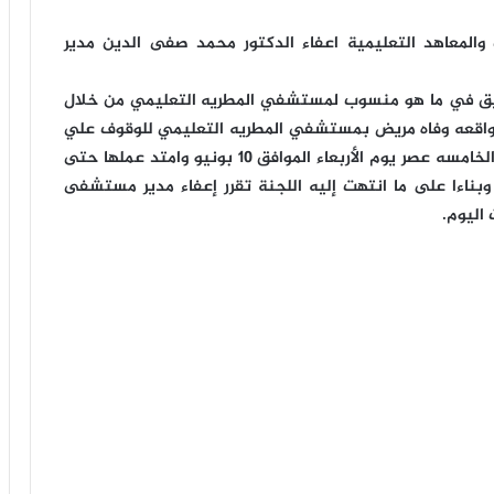
لمعاهد التعليمية اعفاء الدكتور محمد صفى الدين مدير
قيق في ما هو منسوب لمستشفي المطريه التعليمي من خلال
ل واقعه وفاه مريض بمستشفي المطريه التعليمي للوقوف علي
صحه الواقعه. وقد باشرت اللجنه أعمالها اعتبارا من الخامسه عصر يوم الأربعاء الموافق 10 بونيو وامتد عملها حتى
د الي صباح يوم الخميس 11 يونيو ، وبناءا على ما انتهت إليه اللجنة تقرر إعفاء مدير مستشفى
اليوم.