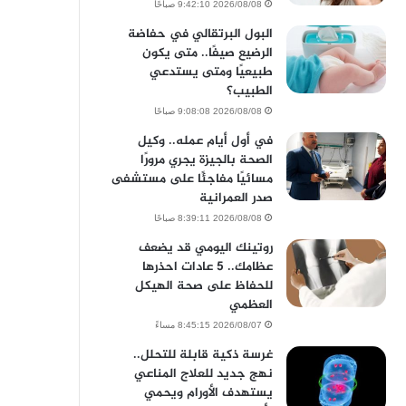
2026/08/08 9:42:10 صباحًا
البول البرتقالي في حفاضة
الرضيع صيفًا.. متى يكون
طبيعيًا ومتى يستدعي
الطبيب؟
2026/08/08 9:08:08 صباحًا
في أول أيام عمله.. وكيل
الصحة بالجيزة يجري مرورًا
مسائيًا مفاجئًا على مستشفى
صدر العمرانية
2026/08/08 8:39:11 صباحًا
روتينك اليومي قد يضعف
عظامك.. 5 عادات احذرها
للحفاظ على صحة الهيكل
العظمي
2026/08/07 8:45:15 مساءً
غرسة ذكية قابلة للتحلل..
نهج جديد للعلاج المناعي
يستهدف الأورام ويحمي