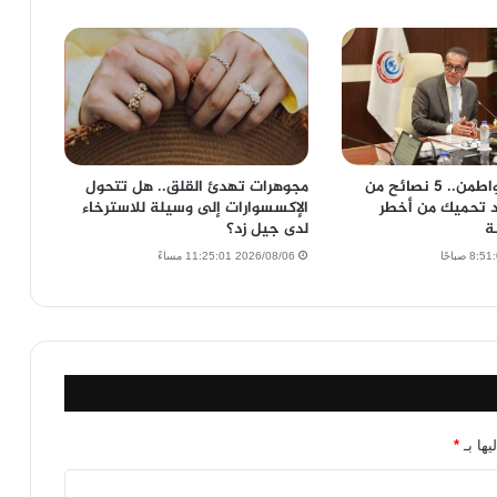
انزل واكشف واطمن.. 5 نصائح من
مجوهرات تهدئ القلق.. هل تتحول
د تحميك من أخطر
الإكسسوارات إلى وسيلة للاسترخاء
ة
لدى جيل زد؟
2026/08/06 11:25:01 مساءً
يها بـ
*