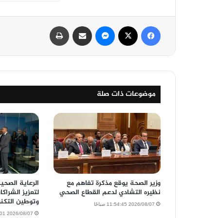
فيسبوك
‫X
ماسنجر
مشاركة عبر البريد
طباعة
موضوعات ذات صلة
وزير الصحة يوقع مذكرة تفاهم مع
الرعاية الصحية
نظيره التشادي لدعم القطاع الصحي
لتعزيز الشراكا
وتوطين التكنو
2026/08/07 11:54:45 صباحًا
2026/08/07 11:15:01 صباحًا