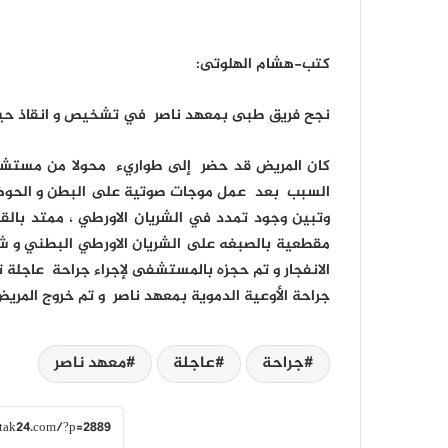
كتب-هشام الهلوتى:
نجح فريق طبى بمعهد ناصر في تشخيص و انقاذ حيا
كان المريض قد حضر إلى طواريء محولا من مستشفى
السبب بعد عمل موجات صوتية على البطن و الحوض ت
وتبين وجود تمدد في الشريان الاورطي ، ممتد بالقر
مقطعية بالصبغه على الشريان الاورطي البطني و ش
الانفجار و تم حجزه بالمستشفى لإجراء جراحة عاجل
جراحة الأوعية الدموية بمعهد ناصر و تم خروج المر
جراحة
عاجلة
معهد ناصر