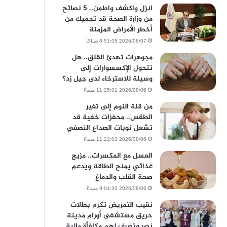
انزل واكشف واطمن.. 5 نصائح
من وزارة الصحة قد تحميك من
أخطر الأمراض المزمنة
2026/08/07 8:51:05 صباحًا
مجوهرات تهدئ القلق.. هل
تتحول الإكسسوارات إلى
وسيلة للاسترخاء لدى جيل زد؟
2026/08/06 11:25:01 مساءً
من قلة النوم إلى تغير
الطقس.. محفزات خفية قد
تشعل نوبات الصداع النصفي
2026/08/06 11:22:03 مساءً
العسل مع المكسرات.. مزيج
غذائي يمنح الطاقة ويدعم
صحة القلب والدماغ
2026/08/06 9:04:30 مساءً
نقيب التمريض تكرم بطلات
حريق مستشفى أورام مدينة
نصر وتصرف لهم مكافأة مالية