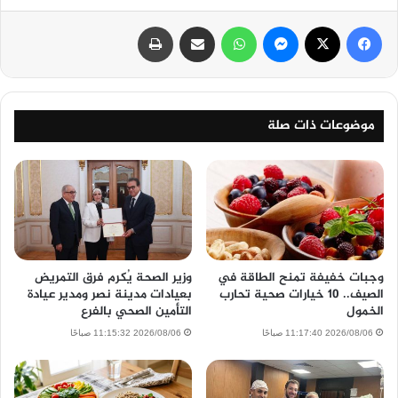
فيسبوك
‫X
ماسنجر
واتساب
مشاركة عبر البريد
طباعة
موضوعات ذات صلة
وجبات خفيفة تمنح الطاقة في
وزير الصحة يُكرم فرق التمريض
الصيف.. 10 خيارات صحية تحارب
بعيادات مدينة نصر ومدير عيادة
الخمول
التأمين الصحي بالفرع
2026/08/06 11:17:40 صباحًا
2026/08/06 11:15:32 صباحًا