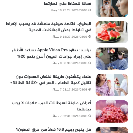
فعالة للحفاظ على نضارتها
2026/08/08 10:25:24 مساءً
البطيخ.. فاكهة صيفية منعشة قد يسبب الإفراط
في تناولها بعض المشكلات الصحية
2026/08/08 9:18:37 مساءً
دراسة: نظارة Apple Vision Pro تساعد الأطباء
على إجراء جراحات العيون أسرع بنحو 20%
2026/08/08 8:50:38 مساءً
علماء يكشفون طريقة لخفض السعرات دون
تقليل كمية الطعام.. السر في «كثافة الطاقة»
2026/08/08 7:53:17 مساءً
أعراض صامتة لسرطانات الدم.. علامات لا يجب
تجاهلها
2026/08/08 7:35:31 مساءً
هل ينجح رجيم 16:8 فعلًا في حرق الدهون؟