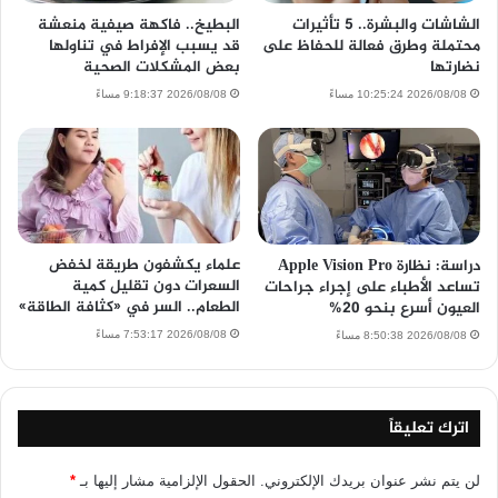
الشاشات والبشرة.. 5 تأثيرات
البطيخ.. فاكهة صيفية منعشة
محتملة وطرق فعالة للحفاظ على
قد يسبب الإفراط في تناولها
نضارتها
بعض المشكلات الصحية
2026/08/08 10:25:24 مساءً
2026/08/08 9:18:37 مساءً
علماء يكشفون طريقة لخفض
دراسة: نظارة Apple Vision Pro
السعرات دون تقليل كمية
تساعد الأطباء على إجراء جراحات
الطعام.. السر في «كثافة الطاقة»
العيون أسرع بنحو 20%
2026/08/08 7:53:17 مساءً
2026/08/08 8:50:38 مساءً
اترك تعليقاً
لن يتم نشر عنوان بريدك الإلكتروني.
الحقول الإلزامية مشار إليها بـ
*