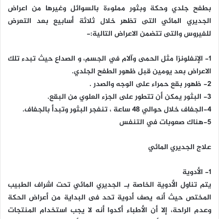
بطفح جلدي وحكة وبثور مملوءة بالسوائل وغيرها من اعراض
الجديري المائي التى تظهر خلال ثلاثة أسابيع بعد التعرض
للفيروس والتى تتضمن الاعراض التالية:-
1- الإنفلونزا مثل الحمى وآلام في الجسم، و الصداع حيث تبدء تلك
الاعراض بعد يومين قبل ظهور الطفح الجلدي.
2- ظهور بقع حمراء على الوجه والصدر .
3- البثور يمكن أن تتطور على الجزء العلوي من البقع.
4-الجفاف خلال حوالي 48 ساعة ، تنفجر البثور وتبدأ بالجفاف.
5-هناك صعوبات في التنفس
علاج الجديري المائي
1- الأدوية
يتم تناول الأدوية الخاصة بـ الجديري المائي تحت اشراف الطبيب
المختص حيث أنه يصف أدوية تحد فى البداية من أعراض الحكة
وعدم الراحة، إلا أن الأطباء أكدوا أنه لا يجب استخدام المنتجات