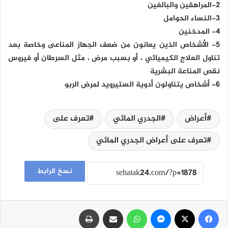
2-المراهقين والبالغين
3-النساء الحوامل
4- المدخنين
5- الأشخاص الذين يعانون من ضعف الجهاز المناعى وخاصة بعد
تناول العلاج الكيميائي ، أو بسبب مرض ، مثل السرطان أو فيروس
نقص المناعة البشرية
6- أشخاص يتناولون أدوية الستيرويد لمرض الربو
أعراض
الجدري المائي
تعرف على
تعرف على أعراض الجدري المائي
نسخ الرابط
فيسبوك
‫X
ماسنجر
واتساب
مشاركة عبر البريد
طباعة