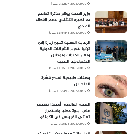
2026/08/07 2:12:07 مساءً
وزير الصحة يوقع مذكرة تفاهم
مع نظيره التشادي لدعم القطاع
الصحي
2026/08/07 11:54:45 صباحًا
الرعاية الصحية تجري زيارة إلى
تركيا لتعزيز الشراكات الدولية
ونقل الخبرات وتوطين
التكنولوجيا الطبية
2026/08/07 11:15:01 صباحًا
وصفات طبيعية لعلاج قشرة
الحاجبين
2026/08/07 10:33:19 صباحًا
الصحة العالمية: أوغندا تسيطر
على إيبولا محليا واستمرار
تفشى الفيروس فى الكونغو
2026/08/07 9:26:36 صباحًا
انزل واكشف واطمن.. 5 نصائح