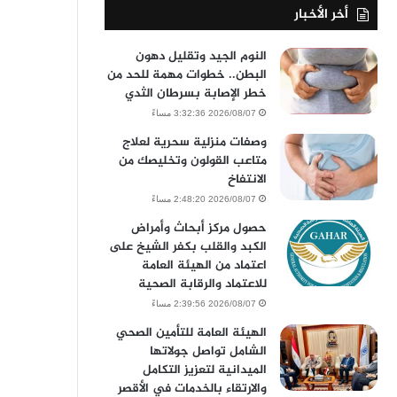
أخر الأخبار
النوم الجيد وتقليل دهون
البطن.. خطوات مهمة للحد من
خطر الإصابة بسرطان الثدي
2026/08/07 3:32:36 مساءً
وصفات منزلية سحرية لعلاج
متاعب القولون وتخليصك من
الانتفاخ
2026/08/07 2:48:20 مساءً
حصول مركز أبحاث وأمراض
الكبد والقلب بكفر الشيخ على
اعتماد من الهيئة العامة
للاعتماد والرقابة الصحية
2026/08/07 2:39:56 مساءً
الهيئة العامة للتأمين الصحي
الشامل تواصل جولاتها
الميدانية لتعزيز التكامل
والارتقاء بالخدمات في الأقصر