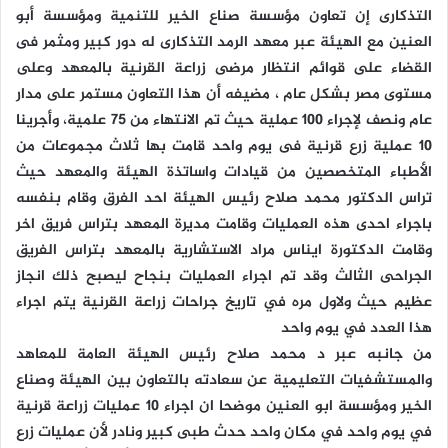
التذكارى إن تعاون مؤسسة صناع الخير للتنمية ومؤسسة أبو
العنين مع الهيئة عبر معهد الرمد التذكارى له دور كبير ومثمر فى
القضاء على قوائم انتظار مرضى زراعة القرنية بالمعهد وعلى
مستوى مصر بشكل عام ، مضيفه أن هذا التعاون مستمر على مدار
عام ونصف لإجراء 100 عملية حيث تم الانتهاء من 75 علمية، وأجرينا
10 عملية زرع قرنية فى يوم واحد قامت بها ثلاث مجموعات من
الأطباء المتخصصين من قيادات واساتذة الهيئة والمعهد حيث
تراس الدكتور محمد صلاح رئيس الهيئة احد الفرق وقام بنفسه
باجراء احدى هذه العمليات وقامت مديرة المعهد بتراس فريق اخر
وقامت الدكتورة ايناس مراد الاستشارية بالمعهد بتراس الفريق
الجراحى الثالث وقد تم اجراء العمليات بنجاح ليصبح ذلك انجاز
عظيم حيث ولاول مره في تاريخ جراحات زراعة القرنية يتم اجراء
هذا العدد في يوم واحد
من جانبه عبر د محمد صلاح رئيس الهيئة العامة للمعاهد
والمستشفيات التعليمية عن سعادته بالتعاون بين الهيئة وصناع
الخير ومؤسسة ابو العنين موضحا ان اجراء 10 عمليات زراعة قرنية
في يوم واحد في مكان واحد حدث طبى كبير ونادر لأن عمليات زرع