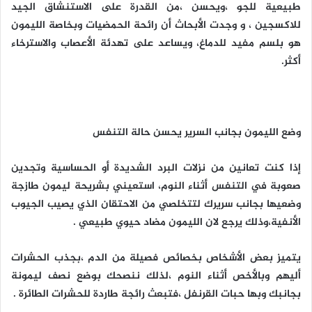
طبيعية للجو ،ويحسن ،من القدرة على الاستنشاق الجيد
للاكسجين ، و وجدت الأبحاث أن رائحة الحمضيات وبخاصة الليمون
هو بلسم مفيد للدماغ، ويساعد على تهدئة الأعصاب والاسترخاء
أكثر.
وضع الليمون بجانب السرير يحسن حالة التنفس
إذا كنت تعانين من نزلات البرد الشديدة أو الحساسية وتجدين
صعوبة في التنفس أثناء النوم، استعيني بشريحة ليمون طازجة
وضعيها بجانب سريرك لتتخلصي من الاحتقان الذي يصيب الجيوب
الأنفية،وذلك يرجع لان الليمون مضاد حيوي طبيعي .
يتميز بعض الأشخاص بخصائص فصيلة من الدم ،بجذب الحشرات
أليهم وبالأخص أثناء النوم ،لذلك ننصحك بوضع نصف ليمونة
بجانبك وبها حبات القرنفل ،فتبعث رائجة طاردة للحشرات الطائرة .