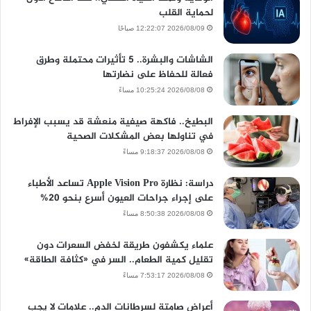
لحماية القلب
2026/08/09 12:22:07 صباحًا
الشاشات والبشرة.. 5 تأثيرات محتملة وطرق
فعالة للحفاظ على نضارتها
2026/08/08 10:25:24 مساءً
البطيخ.. فاكهة صيفية منعشة قد يسبب الإفراط
في تناولها بعض المشكلات الصحية
2026/08/08 9:18:37 مساءً
دراسة: نظارة Apple Vision Pro تساعد الأطباء
على إجراء جراحات العيون أسرع بنحو 20%
2026/08/08 8:50:38 مساءً
علماء يكشفون طريقة لخفض السعرات دون
تقليل كمية الطعام.. السر في «كثافة الطاقة»
2026/08/08 7:53:17 مساءً
أعراض صامتة لسرطانات الدم.. علامات لا يجب