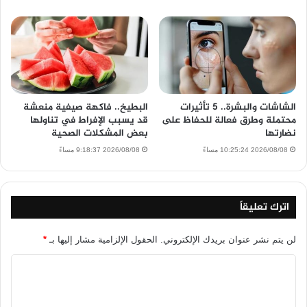
الشاشات والبشرة.. 5 تأثيرات
البطيخ.. فاكهة صيفية منعشة
محتملة وطرق فعالة للحفاظ على
قد يسبب الإفراط في تناولها
نضارتها
بعض المشكلات الصحية
2026/08/08 10:25:24 مساءً
2026/08/08 9:18:37 مساءً
اترك تعليقاً
لن يتم نشر عنوان بريدك الإلكتروني.
الحقول الإلزامية مشار إليها بـ
*
ا
ل
ت