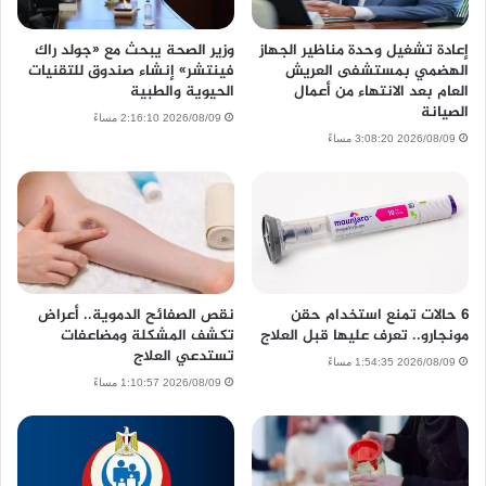
إعادة تشغيل وحدة مناظير الجهاز
وزير الصحة يبحث مع «جولد راك
الهضمي بمستشفى العريش
فينتشر» إنشاء صندوق للتقنيات
العام بعد الانتهاء من أعمال
الحيوية والطبية
الصيانة
2026/08/09 2:16:10 مساءً
2026/08/09 3:08:20 مساءً
6 حالات تمنع استخدام حقن
نقص الصفائح الدموية.. أعراض
مونجارو.. تعرف عليها قبل العلاج
تكشف المشكلة ومضاعفات
تستدعي العلاج
2026/08/09 1:54:35 مساءً
2026/08/09 1:10:57 مساءً