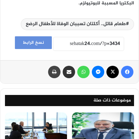
البكتريا المسببة للبوتيولزم.
طعام قاتل.. أكلتان تسببان الوفاة للأطفال الرضع
نسخ الرابط
فيسبوك
‫X
ماسنجر
واتساب
مشاركة عبر البريد
طباعة
موضوعات ذات صلة