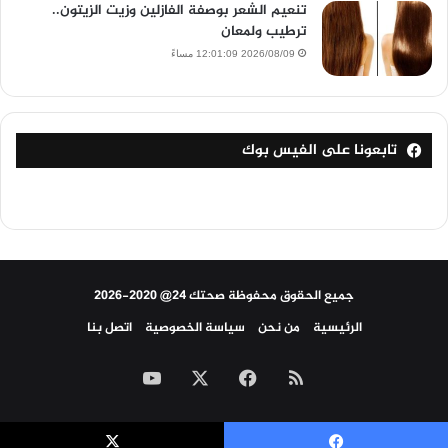
تنعيم الشعر بوصفة الفازلين وزيت الزيتون..
ترطيب ولمعان
2026/08/09 12:01:09 مساءً
تابعونا على الفيس بوك
جميع الحقوق محفوظة صحتك 24@ 2020-2026
الرئيسية
من نحن
سياسة الخصوصية
اتصل بنا
ملخص
‫X
فيسبوك
‫YouTube
الموقع