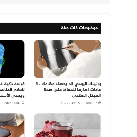
موضوعات ذات صلة
روتينك اليومي قد يضعف عظامك.. 5
غرسة ذكية قاب
عادات احذرها للحفاظ على صحة
للعلاج المناع
الهيكل العظمي
ويحمي الأنسج
2026/08/07 8:45:15 مساءً
2026/08/07 7:18:33 مساءً