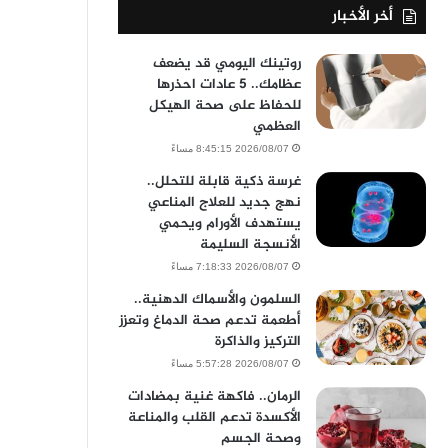
أخر الأخبار
روتينك اليومي قد يضعف
عظامك.. 5 عادات احذرها
للحفاظ على صحة الهيكل
العظمي
2026/08/07 8:45:15 مساءً
غرسة ذكية قابلة للتحلل..
نهج جديد للعلاج المناعي
يستهدف الأورام ويحمي
الأنسجة السليمة
2026/08/07 7:18:33 مساءً
السلمون والأسماك الدهنية..
أطعمة تدعم صحة الدماغ وتعزز
التركيز والذاكرة
2026/08/07 5:57:28 مساءً
الرمان.. فاكهة غنية بمضادات
الأكسدة تدعم القلب والمناعة
وصحة الجسم