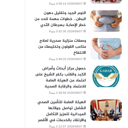
2026/08/07 4:58:14 مساءً
النوم الجيد وتقليل دهون
البطن.. خطوات مهمة للحد من
خطر الإصابة بسرطان الثدي
2026/08/07 3:32:36 مساءً
وصفات منزلية سحرية لعلاج
متاعب القولون وتخليصك من
الانتفاخ
2026/08/07 2:48:20 مساءً
حصول مركز أبحاث وأمراض
الكبد والقلب بكفر الشيخ على
اعتماد من الهيئة العامة
للاعتماد والرقابة الصحية
2026/08/07 2:39:56 مساءً
الهيئة العامة للتأمين الصحي
الشامل تواصل جولاتها
الميدانية لتعزيز التكامل
والارتقاء بالخدمات في الأقصر
2026/08/07 2:12:07 مساءً