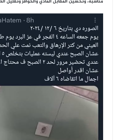
مناسبة، وتحسين المقابل المادي والحوافز وتقليل الض