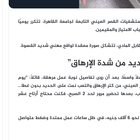
فيات القصر العيني التابعة لجامعة القاهرة، تتكرر يوميًا
ب الامتياز والمقيمين.
ابل المادي، تتشكل صورة معقدة لواقع مهني شديد القسوة.
د من شدة الإرهاق”
 واسعًا، بعد أن روى تفاصيل نوبة عمل مرهقة، قائلاً: “يوم
رئ بالقصر العيني، من كتر الإرهاق والتعب نمت على الحديد بدون غطا…
عشان الصبح عندي ليستة عمليات بتخلص 5 المغرب، بعدها تحضير مرور لحد 2 الصبح، فكنت محتاج أرتاح عشر
وأضاف الطبيب أن إجمالي ما يتقاضاه شهريًا لا يتجاوز نحو 6 آلاف جنيه، في ظل ساعات عمل ممتدة وضغط متواصل