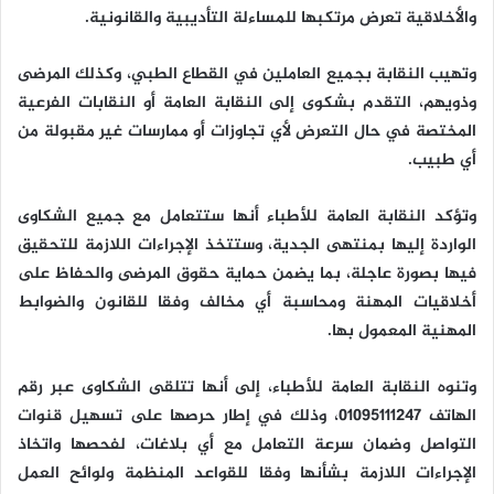
والأخلاقية تعرض مرتكبها للمساءلة التأديبية والقانونية.
وتهيب النقابة بجميع العاملين في القطاع الطبي، وكذلك المرضى
وذويهم، التقدم بشكوى إلى النقابة العامة أو النقابات الفرعية
المختصة في حال التعرض لأي تجاوزات أو ممارسات غير مقبولة من
أي طبيب.
وتؤكد النقابة العامة للأطباء أنها ستتعامل مع جميع الشكاوى
الواردة إليها بمنتهى الجدية، وستتخذ الإجراءات اللازمة للتحقيق
فيها بصورة عاجلة، بما يضمن حماية حقوق المرضى والحفاظ على
أخلاقيات المهنة ومحاسبة أي مخالف وفقا للقانون والضوابط
المهنية المعمول بها.
وتنوه النقابة العامة للأطباء، إلى أنها تتلقى الشكاوى عبر رقم
الهاتف 01095111247، وذلك في إطار حرصها على تسهيل قنوات
التواصل وضمان سرعة التعامل مع أي بلاغات، لفحصها واتخاذ
الإجراءات اللازمة بشأنها وفقا للقواعد المنظمة ولوائح العمل