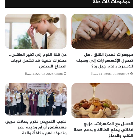
موضوعات ذات صلة
مجوهرات تهدئ القلق.. هل
من قلة النوم إلى تغير الطقس..
تتحول الإكسسوارات إلى وسيلة
محفزات خفية قد تشعل نوبات
للاسترخاء لدى جيل زد؟
الصداع النصفي
2026/08/06 11:25:01 مساءً
2026/08/06 11:22:03 مساءً
نقيب التمريض تكرم بطلات حريق
العسل مع المكسرات.. مزيج
مستشفى أورام مدينة نصر
غذائي يمنح الطاقة ويدعم صحة
وتصرف لهم مكافأة مالية
القلب والدماغ