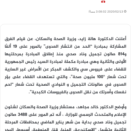
2020/02/13 3:08:02 مساءً
أعلنت الدكتورة هالة زايد، وزيرة الصحة والسكان، عن قيام الفرق
المشاركة بمبادرة “الحد من انتشار العدوى” بالمرور على 19 ألفًا
و814 صالون تجميل وناد صحي منذ إطلاق المبادرة بمرحلتيها
الأولى والثانية وهي مبادرة مكملة لمبادرة السيد رئيس الجمهورية
للقضاء على فيروس سي والكشف المبكر عن الأمراض غير السارية
تحت شعار “100 مليون صحة”، والتي تستهدف القضاء على بؤر
العدوى في صالونات التجميل و النوادي الصحية تحت شعار “احمِ
نفسك وأسرتك من نقل العدوى بالفيروسات الكبدية”.
وأوضح الدكتور خالد مجاهد، مستشار وزيرة الصحة والسكان لشئون
الإعلام والمتحدث الرسمي للوزارة، ، أنه تم المرور على 3488 صالون
تجميل وناد صحي بداية من شهر يناير الماضي بمحافظات المرحلة
الثانية وتشمل “الإسكندرية، المنيا، قنا، المنوفية، أسيوط، البحر