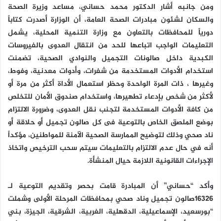
ومن جانبه أشار الدكتور محمد حساني، مساعد وزيرة الصحة
والسكان لشئون مبادرات الصحة العامة، أن الوزارة أصدرت كتاباً
دورياً للمحافظات بالتعاون مع وزارة التنمية المحلية، يشمل
التعليمات الواجب اتباعها للحد من انتقال العدوى بالفيروسات
الكبدية داخل صالونات التجميل والنوادي الصحية، تضمنت
استخدام الأدوات المستخدمة من شفرات، وأدوات معدنية، وفوط،
وغيرها ، ذات المرة الواحدة وحظر استعمال الأداة أكثر من مرة أو
لأكثر من شخص بإدعاء تطهيرها، واستخدام صندوق الأمان للتخلص
من كافة الأدوات المستخدمة لتجنب نقل العدوى، وضرورة الالتزام
بوضع الملصق الخاص بالتوعية فى كل صالون تجميل أو حلاقة أو
ناد صحي وذلك لتوضيح الممارسة الصحية الآمنة للمواطنين، مؤكداً
أنه في حال عدم الالتزام بالتعليمات سيتم سحب الترخيص واتخاذ
الإجراءات القانونية اللازمة حيال المنشأة.
وأكد “حساني” أن المبادرة قامت بحصر وتقديم التوعية لـ
16326صالون تجميل وناد صحي بمحافظات المرحلة الأولى وشملت
“بورسعيد، الإسماعيلية، الدقهلية، الغربية، الشرقية، الجيزة، بني