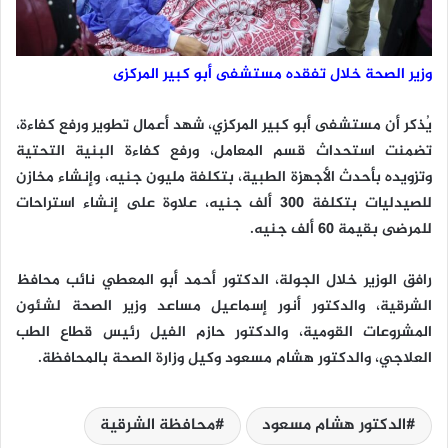
وزير الصحة خلال تفقده مستشفى أبو كبير المركزى
يُذكر أن مستشفى أبو كبير المركزي، شهد أعمال تطوير ورفع كفاءة،
تضمنت استحداث قسم المعامل، ورفع كفاءة البنية التحتية
وتزويده بأحدث الأجهزة الطبية، بتكلفة مليون جنيه، وإنشاء مخازن
للصيدليات بتكلفة 300 ألف جنيه، علاوة على إنشاء استراحات
للمرضى بقيمة 60 ألف جنيه.
رافق الوزير خلال الجولة، الدكتور أحمد أبو المعطي نائب محافظ
الشرقية، والدكتور أنور إسماعيل مساعد وزير الصحة لشئون
المشروعات القومية، والدكتور حازم الفيل رئيس قطاع الطب
العلاجي، والدكتور هشام مسعود وكيل وزارة الصحة بالمحافظة.
الدكتور هشام مسعود
محافظة الشرقية