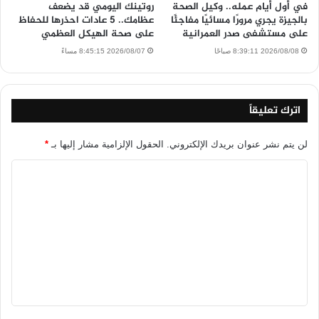
في أول أيام عمله.. وكيل الصحة
روتينك اليومي قد يضعف
بالجيزة يجري مرورًا مسائيًا مفاجئًا
عظامك.. 5 عادات احذرها للحفاظ
على مستشفى صدر العمرانية
على صحة الهيكل العظمي
2026/08/08 8:39:11 صباحًا
2026/08/07 8:45:15 مساءً
اترك تعليقاً
لن يتم نشر عنوان بريدك الإلكتروني.
الحقول الإلزامية مشار إليها بـ
*
ا
ل
ت
ع
ل
ي
ق