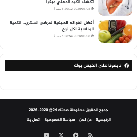
تكشف الكبد الدهني مبكرًا
2026/08/08 6:20:12 مساءً
أفضل الفواكه الصيفية لمرضى السكري.. الكمية
المناسبة لكل نوع
2026/08/08 5:28:54 مساءً
تابعونا على الفيس بوك
جميع الحقوق محفوظة صحتك 24@ 2020-2026
الرئيسية
من نحن
سياسة الخصوصية
اتصل بنا
ملخص
‫X
فيسبوك
‫YouTube