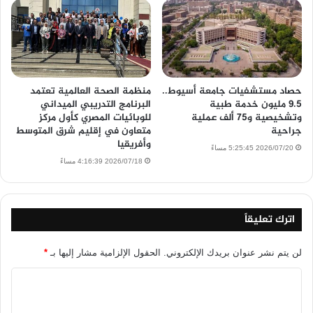
حصاد مستشفيات جامعة أسيوط..
منظمة الصحة العالمية تعتمد
9.5 مليون خدمة طبية
البرنامج التدريبي الميداني
وتشخيصية و75 ألف عملية
للوبائيات المصري كأول مركز
جراحية
متعاون في إقليم شرق المتوسط
وأفريقيا
2026/07/20 5:25:45 مساءً
2026/07/18 4:16:39 مساءً
اترك تعليقاً
لن يتم نشر عنوان بريدك الإلكتروني.
الحقول الإلزامية مشار إليها بـ
*
ا
ل