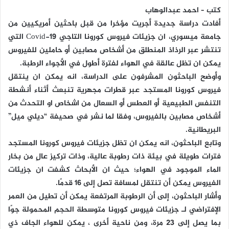
كتب – احمد عبدالوهاب
أفادت دراسة جديدة أجريت مؤخرا من قبل باحثين أمريكيين من
جامعة ميسوري، ان جزيئات فيروس كورونا التاجي Covid-19 التي
تنتشر عبر الرذاذ المنطلق من أشخاص مصابين أو حاملين للفيروس
يمكن ان تظل عالقة في الهواء لفترة أطول في الأجواء الرطبة.
وأوضح الباحثون المشرفون على الدراسة، انه يمكن ان ينتقل
فيروس كورونا المستجد عبر قطرات مجهرية تنبعث أثناء أنشطة
التنفس الطبيعية أو العطس أو السعال من اشخاص او التحدث من
أشخاص مصابين بالفيروس، وفقا لما نشر في صحيفة “ديلي ميل”
البريطانية.
وتابع الباحثون، انه يمكن ان تظل جزيئات فيروس كورونا المستجد
فترات طويلة في بيئة ذات رطوبة عالية، وذات تركيز عالٍ من بخار
الماء الموجود في الهواء؛ حيث ان الأبحاث كشفت ان جزيئات
الفيروس يمكن أن تنتقل لمسافة تصل إلى 16 قدمًا.
وأشار الباحثون، إلى أن الرطوبة المرتفعة يمكن أن تطيل من العمر
الإفتراضي لـ جزيئات فيروس كورونا متوسطة الحجم المحمولة جوًا
بما يصل إلى 23 مرة، ومن ناحية أخرى ، يمكن للهواء الجاف ذي