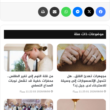
فيسبوك
‫X
ماسنجر
واتساب
مشاركة عبر البريد
طباعة
موضوعات ذات صلة
مجوهرات تهدئ القلق.. هل
من قلة النوم إلى تغير الطقس..
تتحول الإكسسوارات إلى وسيلة
محفزات خفية قد تشعل نوبات
للاسترخاء لدى جيل زد؟
الصداع النصفي
2026/08/06 11:25:01 مساءً
2026/08/06 11:22:03 مساءً