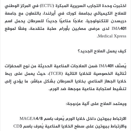
اختبرت وحدة التجارب السريرية المبكرة (ECTU) في المركز الوطني
للعلاج الكيميائي بجامعة كورك في أيرلندا، بالتعاون مع جامعة
دريسدن للتكنولوجيا، علاجًا مناعيًا جديدًا للسرطان يحمل اسم
IMA401 لدى مرضى مصابين بأورام صلبة متقدمة، وفقًا لموقع
Medical Xpress.
كيف يعمل العلاج الجديد؟
يُصنَّف IMA401 ضمن العلاجات المناعية الحديثة من نوع المحفزات
ثنائية الخصوصية للخلايا التائية (TCER)، حيث يعمل على ربط
خلايا الجهاز المناعي بخلايا السرطان بشكل مباشر، ما يؤدي إلى
تنشيط استجابة مناعية موجهة ضد الورم.
ويعتمد العلاج على آلية مزدوجة:
الارتباط ببروتين داخل خلايا الورم يُعرف باسم MAGEA4/8
والارتباط ببروتين على سطح الخلايا المناعية يُعرف باسم CD3