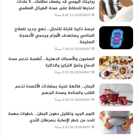
روتينك اليومي قد يضعف عظامك.. 5 عادات
احذرها للحفاظ على صحة الهيكل العظمي
2026/08/07 8:45:15 مساءً
غرسة ذكية قابلة للتحلل.. نهج جديد للعلاج
المناعي يستهدف الأورام ويحمي الأنسجة
السليمة
2026/08/07 7:18:33 مساءً
السلمون والأسماك الدهنية.. أطعمة تدعم صحة
الدماغ وتعزز التركيز والذاكرة
2026/08/07 5:57:28 مساءً
الرمان.. فاكهة غنية بمضادات الأكسدة تدعم
القلب والمناعة وصحة الجسم
2026/08/07 4:58:14 مساءً
النوم الجيد وتقليل دهون البطن.. خطوات مهمة
للحد من خطر الإصابة بسرطان الثدي
2026/08/07 3:32:36 مساءً