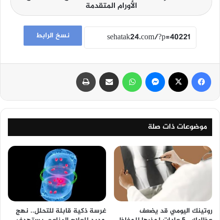
الأورام المتقدمة
نسخ الرابط
فيسبوك
‫X
ماسنجر
واتساب
مشاركة عبر البريد
طباعة
موضوعات ذات صلة
روتينك اليومي قد يضعف
غرسة ذكية قابلة للتحلل.. نهج