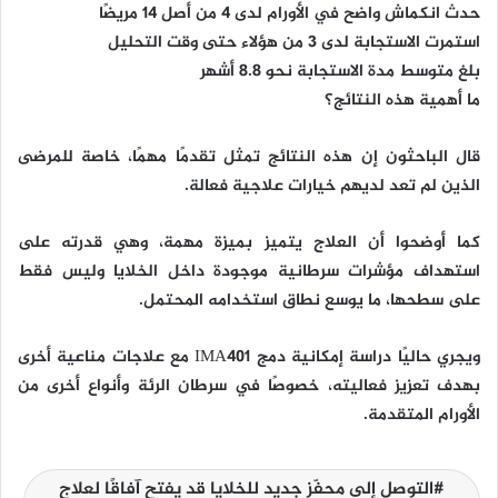
حدث انكماش واضح في الأورام لدى 4 من أصل 14 مريضًا
استمرت الاستجابة لدى 3 من هؤلاء حتى وقت التحليل
بلغ متوسط مدة الاستجابة نحو 8.8 أشهر
ما أهمية هذه النتائج؟
قال الباحثون إن هذه النتائج تمثل تقدمًا مهمًا، خاصة للمرضى
الذين لم تعد لديهم خيارات علاجية فعالة.
كما أوضحوا أن العلاج يتميز بميزة مهمة، وهي قدرته على
استهداف مؤشرات سرطانية موجودة داخل الخلايا وليس فقط
على سطحها، ما يوسع نطاق استخدامه المحتمل.
ويجري حاليًا دراسة إمكانية دمج IMA401 مع علاجات مناعية أخرى
بهدف تعزيز فعاليته، خصوصًا في سرطان الرئة وأنواع أخرى من
الأورام المتقدمة.
التوصل إلى محفّز جديد للخلايا قد يفتح آفاقًا لعلاج