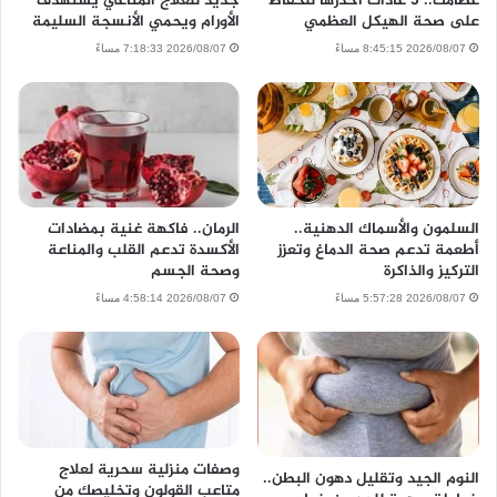
عظامك.. 5 عادات احذرها للحفاظ
جديد للعلاج المناعي يستهدف
على صحة الهيكل العظمي
الأورام ويحمي الأنسجة السليمة
2026/08/07 8:45:15 مساءً
2026/08/07 7:18:33 مساءً
السلمون والأسماك الدهنية..
الرمان.. فاكهة غنية بمضادات
أطعمة تدعم صحة الدماغ وتعزز
الأكسدة تدعم القلب والمناعة
التركيز والذاكرة
وصحة الجسم
2026/08/07 5:57:28 مساءً
2026/08/07 4:58:14 مساءً
وصفات منزلية سحرية لعلاج
النوم الجيد وتقليل دهون البطن..
متاعب القولون وتخليصك من