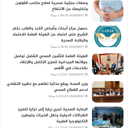
وصفات منزلية سحرية لعلاج متاعب القولون
وتخليصك من الانتفاخ
2026/08/07 2:48:20 مساءً
حصول مركز أبحاث وأمراض الكبد والقلب بكفر
الشيخ على اعتماد من الهيئة العامة للاعتماد
والرقابة الصحية
2026/08/07 2:39:56 مساءً
الهيئة العامة للتأمين الصحي الشامل تواصل
جولاتها الميدانية لتعزيز التكامل والارتقاء
بالخدمات في الأقصر
2026/08/07 2:12:07 مساءً
وزير الصحة يوقع مذكرة تفاهم مع نظيره التشادي
لدعم القطاع الصحي
2026/08/07 11:54:45 صباحًا
الرعاية الصحية تجري زيارة إلى تركيا لتعزيز
الشراكات الدولية ونقل الخبرات وتوطين
التكنولوجيا الطبية
2026/08/07 11:15:01 صباحًا