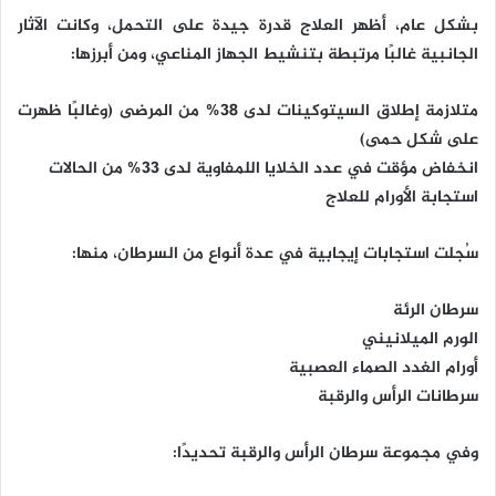
بشكل عام، أظهر العلاج قدرة جيدة على التحمل، وكانت الآثار
الجانبية غالبًا مرتبطة بتنشيط الجهاز المناعي، ومن أبرزها:
متلازمة إطلاق السيتوكينات لدى 38% من المرضى (وغالبًا ظهرت
على شكل حمى)
انخفاض مؤقت في عدد الخلايا اللمفاوية لدى 33% من الحالات
استجابة الأورام للعلاج
سُجلت استجابات إيجابية في عدة أنواع من السرطان، منها:
سرطان الرئة
الورم الميلانيني
أورام الغدد الصماء العصبية
سرطانات الرأس والرقبة
وفي مجموعة سرطان الرأس والرقبة تحديدًا: