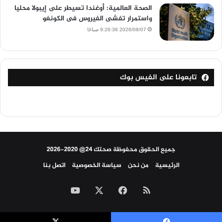
الصحة العالمية: أوغندا تسيطر على إيبولا محليا
واستمرار تفشى الفيروس فى الكونغو
2026/08/07 9:26:36 صباحًا
تابعونا على الفيس بوك
جميع الحقوق محفوظة صحتك 24@ 2020-2026
الرئيسية
من نحن
سياسة الخصوصية
اتصل بنا
ملخص
‫X
فيسبوك
‫YouTube
الموقع