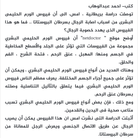
كتب- احمد عبدالوهاب
توصلت دراسة بريطانية ، امس، الى أن فيروس الورم الحليمى
البشرى من اسباب اصابة الرجال بسرطان البروستاتا .. فما هو هذا
الفيروس الذى يهدد خصوبة الرجال؟
أوضح موقع ” netdoctor” أن فيروس الورم الحليمي البشري
مجموعة من الفيروسات التي تؤثر على الجلد والأسطح المخاطية
في الجسم ومنها: المهبل ، عنق الرحم ، فتحة الشرج ، الفم
والحلق.
وهناك العديد من أنواع فيروس الورم الحليمي البشري ، ويمكن أن
تؤثر على جميع أجزاء الجسم المختلفة. يعرف معظم الناس فيروس
الورم الحليمي البشري فيما يتعلق بالثآليل التناسلية وصلته
بسرطان عنق الرحم.
ومع ذلك ، فإن بعض أنواع فيروس الورم الحليمي البشري تسبب
متاعب صحية فى اليدين والقدمين.
أثبتت الدراسة التى نشرت امس ان هذا الفيروس يمكن أن يصيب
الرجال عن طريق الاتصال الجنسي ويعرض الرجل للمعاناة من
سرطان البروستاتا.