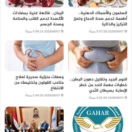
السلمون والأسماك الدهنية..
الرمان.. فاكهة غنية بمضادات
أطعمة تدعم صحة الدماغ وتعزز
الأكسدة تدعم القلب والمناعة
التركيز والذاكرة
وصحة الجسم
2026/08/07 5:57:28 مساءً
2026/08/07 4:58:14 مساءً
وصفات منزلية سحرية لعلاج
النوم الجيد وتقليل دهون البطن..
متاعب القولون وتخليصك من
خطوات مهمة للحد من خطر
الانتفاخ
الإصابة بسرطان الثدي
2026/08/07 2:48:20 مساءً
2026/08/07 3:32:36 مساءً