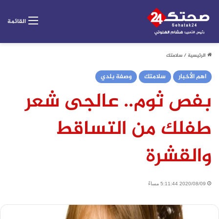
القائمة
الرئيسية
/
سلامتك
اهم الأخبار
سلامتك
وصفة بلدي
بفص ثوم.. عالجى شعر
طفلك من التساقط
والقشرة
2020/08/09 5:11:44 مساءً