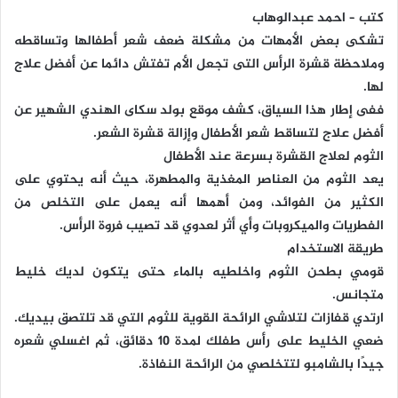
كتب – احمد عبدالوهاب
تشكى بعض الأمهات من مشكلة ضعف شعر أطفالها وتساقطه
وملاحظة قشرة الرأس التى تجعل الأم تفتش دائما عن أفضل علاج
لها.
ففى إطار هذا السياق، كشف موقع بولد سكاى الهندي الشهير عن
أفضل علاج لتساقط شعر الأطفال وإزالة قشرة الشعر.
الثوم لعلاج القشرة بسرعة عند الأطفال
يعد الثوم من العناصر المغذية والمطهرة، حيث أنه يحتوي على
الكثير من الفوائد، ومن أهمها أنه يعمل على التخلص من
الفطريات والميكروبات وأي أثر لعدوي قد تصيب فروة الرأس.
طريقة الاستخدام
قومي بطحن الثوم واخلطيه بالماء حتى يتكون لديك خليط
متجانس.
ارتدي قفازات لتلاشي الرائحة القوية للثوم التي قد تلتصق بيديك.
ضعي الخليط على رأس طفلك لمدة 10 دقائق، ثم اغسلي شعره
جيدًا بالشامبو لتتخلصي من الرائحة النفاذة.