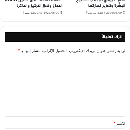
قناع طبيعي لترطيب وتفتيح
أطعمة تساعد على تقليل ضبابية
البشرة وتعزيز نضارتها
الدماغ وتعزز التركيز والذاكرة
2026/08/09 12:22:37 مساءً
2026/08/09 12:20:40 مساءً
اترك تعليقاً
لن يتم نشر عنوان بريدك الإلكتروني.
الحقول الإلزامية مشار إليها بـ
*
ا
ل
ت
ع
ل
ي
ق
*
الاسم
*