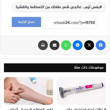
بفص ثوم.. عالجى شعر طفلك من التساقط والقشرة
نسخ الرابط
فيسبوك
‫X
ماسنجر
واتساب
مشاركة عبر البريد
طباعة
موضوعات ذات صلة
6 حالات تمنع استخدام حقن
نقص الصفائح الدموية.. أعراض