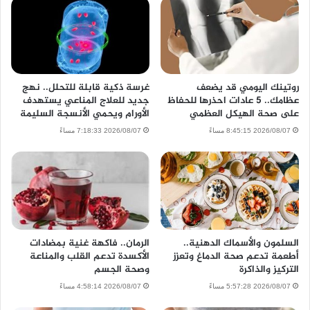
روتينك اليومي قد يضعف
غرسة ذكية قابلة للتحلل.. نهج
عظامك.. 5 عادات احذرها للحفاظ
جديد للعلاج المناعي يستهدف
على صحة الهيكل العظمي
الأورام ويحمي الأنسجة السليمة
2026/08/07 8:45:15 مساءً
2026/08/07 7:18:33 مساءً
السلمون والأسماك الدهنية..
الرمان.. فاكهة غنية بمضادات
أطعمة تدعم صحة الدماغ وتعزز
الأكسدة تدعم القلب والمناعة
التركيز والذاكرة
وصحة الجسم
2026/08/07 5:57:28 مساءً
2026/08/07 4:58:14 مساءً