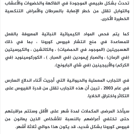
تحدث بشكل طبيعي الموجودة في الفاكهة والخضروات والأعشاب
والتوابل تقلل من خطر الإصابة بالسرطان والأمراض التنكسية
الخطيرة الأخرى.
كما يتم فحص المواد الكيميائية النباتية المعروفة بالفعل
للمساعدة في منع انتشار فيروس كورونا ، بما في ذلك
الهسبريتين (الموجود في الحمضيات) ، والكاتشين ، والكيرسيتين
(في الرمان) ، والصبار إيمودين (في الصبار. ) ، الكوركومينويد (في
الكركم) والأبيجينين (في شاي البابونج).
في التجارب المعملية والحيوانية التي أجريت أثناء اندلاع السارس
في عام 2003 ، تبين أن هذه التجارب تقلل من قدرة الفيروس على
التكاثر واختراق الخلايا.
سيأخذ المرضى المكملات لمدة شهر على الأقل وستتم مراقبتهم
حتى تختفي أعراضهم بالنسبة للأشخاص الذين يعانون من
فيروس كورونا بشكل شديد، قد يكون هذا حوالي ثلاثة أشهر.