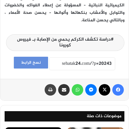
الكيميائية النباتية – المسؤولة عن إعطاء الفواكه والخضروات
والتوابل والأعشاب بنكهاتها وألوانها – يحسن صحة الأمعاء ،
وبالتالي يحسن المناعة.
دراسة تكشف الكركم يحمي من الإصابة بـ فيروس
كورونا
نسخ الرابط
فيسبوك
‫X
ماسنجر
واتساب
مشاركة عبر البريد
طباعة
موضوعات ذات صلة