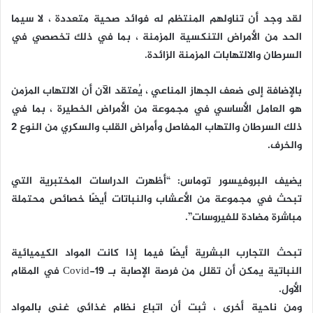
لقد وجد أن تناولهم المنتظم له فوائد صحية متعددة ، لا سيما
الحد من الأمراض التنكسية المزمنة ، بما في ذلك تخصصي في
السرطان والالتهابات المزمنة الزائدة.
بالإضافة إلى ضعف الجهاز المناعي ، يُعتقد الآن أن الالتهاب المزمن
هو العامل الأساسي في مجموعة من الأمراض الخطيرة ، بما في
ذلك السرطان والتهاب المفاصل وأمراض القلب والسكري من النوع 2
والخرف.
يضيف البروفيسور توماس: “أظهرت الدراسات المختبرية التي
تبحث في مجموعة من الأعشاب والنباتات أيضًا خصائص محتملة
مباشرة مضادة للفيروسات”.
تبحث التجارب البشرية أيضًا فيما إذا كانت المواد الكيميائية
النباتية يمكن أن تقلل من فرصة الإصابة بـ Covid-19 في المقام
الأول.
ومن ناحية أخرى ، ثبت أن اتباع نظام غذائي غني بالمواد