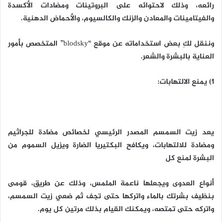
رائعه، وذلك لاحتوائه على البروتينات ومضادات الأكسدة
والفيتامينات والمعادن والزنك والكالسيوم، والأحماض الدهنية.
وننقل لكِ بعض استخداماته عن موقع “blodsky” المتخصص بأمور
العناية بالبشرة والشعر.
1) يمنع الالتهابات:
يعد زيت السمسم المصدر الرئيسي لخصائص مضادة للجراثيم
ومضادة للالتهابات، ويكافح البكتيريا الضارة ويزيل السموم من
البشرة لمنع كل
أنواع العدوى ويجعلها ناعمة الملمس، وذلك عن طريق، قومى
بنظيف بشرتك بالماء واتركها حتى تجف ثم ضعي زيت السمسم،
واتركه حتى تمتصه، ويمكنك القيام بذلك مرتين كل يوم.