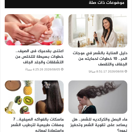
موضوعات ذات صلة
اعتنى بقدميك فى الصيف..
دليل العناية بالشعر في موجات
خطوات بسيطة للتخلص من
الحر.. 10 خطوات لحمايته من
التشققات والجلد الجاف
الجفاف والتقصف
2026/08/05 4:25:26 مساءً
2026/08/06 8:51:17 صباحًا
ماء البصل والكركديه للشعر.. هل
ماسكات بالفواكه الصيفية.. 7
يساعد على تقوية الشعر وتحفيز
وصفات طبيعية لترطيب الشعر
نموه؟
واستعادة لمعانه