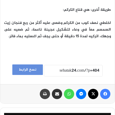
طريقة أخرى: هي قناع الكركم:
اخلطي نصف كوب من الكركم وضعى عليه أكثر من ربع فنجان زيت
السمسم معاً في وعاء لتشكيل عجينة ناعمة، ثم ضعيه على
وجهك، اتركيه لمدة 15 دقيقة أو حتى يجف ثم اغسليه بماء فاتر.
نسخ الرابط
فيسبوك
‫X
ماسنجر
واتساب
مشاركة عبر البريد
طباعة