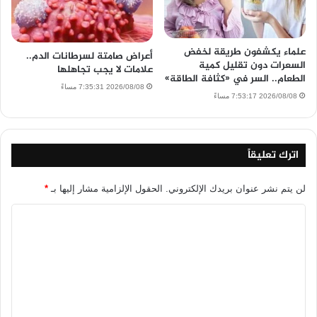
علماء يكشفون طريقة لخفض
أعراض صامتة لسرطانات الدم..
السعرات دون تقليل كمية
علامات لا يجب تجاهلها
الطعام.. السر في «كثافة الطاقة»
2026/08/08 7:35:31 مساءً
2026/08/08 7:53:17 مساءً
اترك تعليقاً
لن يتم نشر عنوان بريدك الإلكتروني.
الحقول الإلزامية مشار إليها بـ
*
ا
ل
ت
ع
ل