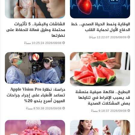
الوقاية ونمط الحياة الصحي.. خط
الشاشات والبشرة.. 5 تأثيرات
الدفاع الأول لحماية القلب
محتملة وطرق فعالة للحفاظ على
نضارتها
2026/08/09 12:22:07 صباحًا
2026/08/08 10:25:24 مساءً
دراسة: نظارة Apple Vision Pro
البطيخ.. فاكهة صيفية منعشة
تساعد الأطباء على إجراء جراحات
قد يسبب الإفراط في تناولها
العيون أسرع بنحو 20%
بعض المشكلات الصحية
2026/08/08 8:50:38 مساءً
2026/08/08 9:18:37 مساءً