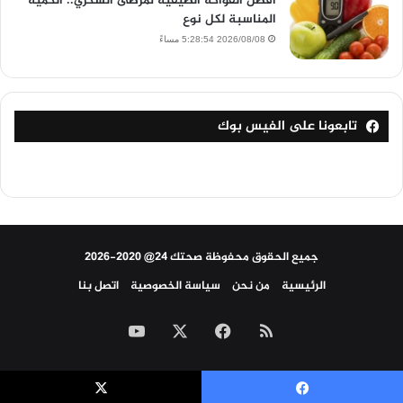
أفضل الفواكه الصيفية لمرضى السكري.. الكمية
المناسبة لكل نوع
2026/08/08 5:28:54 مساءً
تابعونا على الفيس بوك
جميع الحقوق محفوظة صحتك 24@ 2020-2026
الرئيسية
من نحن
سياسة الخصوصية
اتصل بنا
ملخص
‫X
فيسبوك
‫YouTube
الموقع