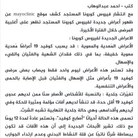
كتب – احمد عبدالوهاب
مع انتشار فيروس كورونا المستجد كشف موقع mayoclinic عن
ظهور أعراض جديدة لفيروس كورونا المستجد تظهر على أغلبية
المرضى خلال الفترة الأخيرة.
الاعراض الجديدة لفيروس كورونا :
الأعراض المَعدية والمعوية : قد يسبب كوفيد 19 أعراضًا مَعدية
معوية خفيفة، بما في ذلك فقدان الشهية والغثيان والقيء
والإسهال.
وقد تستمر هذه الأعراض ليوم واحد فقط ويصاب بعض مرضى
كوفيد 19 بأعراض مثل الإسهال والغثيان قبل الإصابة بالحمى
والأعراض التنفسية.
تغيّرات جلدية : بالنسبة للأشخاص الأصغر سنًا ممن لديهم عدوى
كوفيد 19 أقل حدة، قد تنشأ لديهم آفات مؤلمة ومثيرة للحكة وفي
أيديهم وأقدامهم، وهي حالة جلدية التهابية تشبه الشرث.
تسمى هذه الحالة أحيانًا “أصابع كوفيد”، وتستمر عادةً لمدة 12 يومًا
مع ذلك، تشير الأبحاث الجديدة إلى أن هذه الآفات قد تكون
ببساطة شرثًا ناتجًا عن قلة النشاط البدني وعدم ارتداء الجوارب