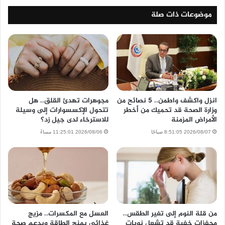
موضوعات ذات صلة
انزل واكشف واطمن.. 5 نصائح من
مجوهرات تهدئ القلق.. هل
وزارة الصحة قد تحميك من أخطر
تتحول الإكسسوارات إلى وسيلة
الأمراض المزمنة
للاسترخاء لدى جيل زد؟
2026/08/07 8:51:05 صباحًا
2026/08/06 11:25:01 مساءً
من قلة النوم إلى تغير الطقس..
العسل مع المكسرات.. مزيج
محفزات خفية قد تشعل نوبات
غذائي يمنح الطاقة ويدعم صحة