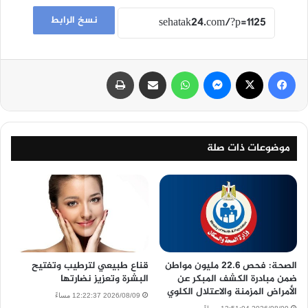
نسخ الرابط
فيسبوك
‫X
ماسنجر
واتساب
مشاركة عبر البريد
طباعة
موضوعات ذات صلة
الصحة: فحص 22.6 مليون مواطن
قناع طبيعي لترطيب وتفتيح
ضمن مبادرة الكشف المبكر عن
البشرة وتعزيز نضارتها
الأمراض المزمنة والاعتلال الكلوي
2026/08/09 12:22:37 مساءً