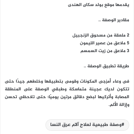
يقدمها موقع بولد سكاى الهندى
مقادير الوصفة ..
٢ ملعقة من مسحوق الزنجبيل
٥ ملاعق من عصير الليمون
٣ ملاعق من زيت السمسم
طريقة تطبيق الوصفة ..
فى وعاء أمزجى المكونات وقومى بتطبيقها وخلطهم جيدًا حتى
تتكون لديك عجينة متماسكة وطبقي الوصفة على المنطقة
المصابة وأتركيها لبضع دقائق مرتين يوميًا؛ حتى تلاحظي تحسن
وإزالة الألم.
وصفة طبيعية لعلاج آلام عرق النسا