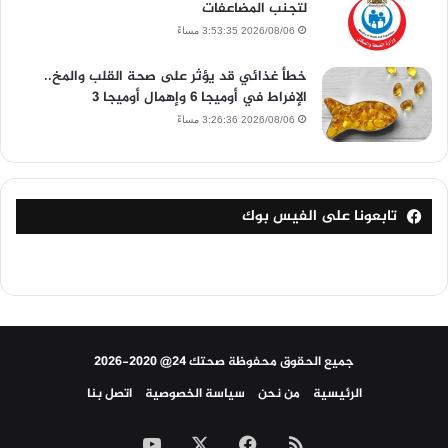
لتجنب المضاعفات
2026/08/06 3:53:35 مساءً
خطأ غذائي قد يؤثر على صحة القلب والمخ..
الإفراط في أوميجا 6 وإهمال أوميجا 3
2026/08/06 3:26:36 مساءً
تابعونا على الفيس بوك
جميع الحقوق محفوظة صحتك 24@ 2020-2026
الرئيسية
من نحن
سياسة الخصوصية
اتصل بنا
ملخص
‫X
فيسبوك
‫YouTube